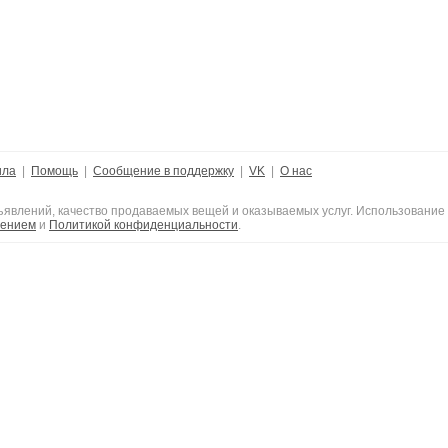
ила
|
Помощь
|
Сообщение в поддержку
|
VK
|
О нас
явлений, качество продаваемых вещей и оказываемых услуг. Использование с
шением
и
Политикой конфиденциальности
.