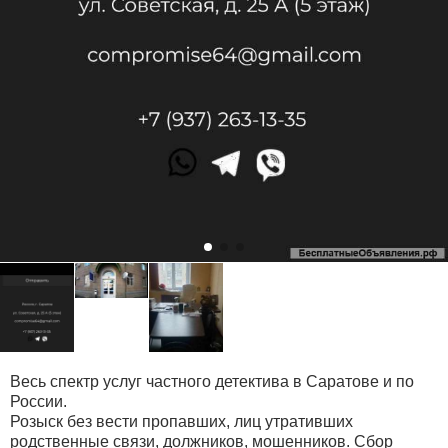
Весь спектр услуг частного детектива в Саратове и по
России.
Розыск без вести пропавших, лиц утративших
родственные связи, должников, мошенников. Сбор